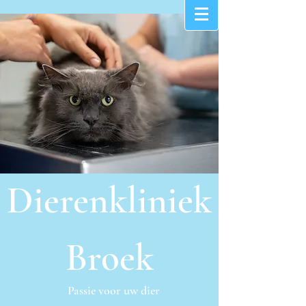
Dierenkliniek
Broek
Passie voor uw dier